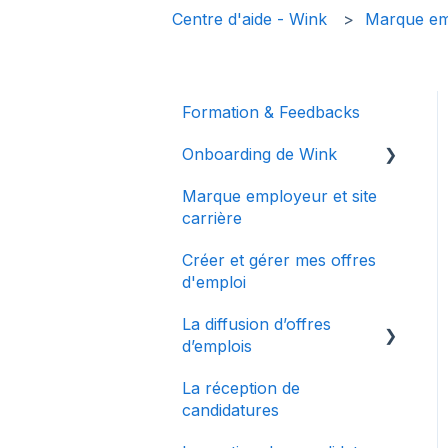
Centre d'aide - Wink
Marque emp
Formation & Feedbacks
Onboarding de Wink
Marque employeur et site
Bienvenue chez Wink
carrière
Mes premiers pas
Créer et gérer mes offres
Configurer mon compte
d'emploi
Le dashboard
La diffusion d’offres
d’emplois
La réception de
La multidiffusion
candidatures
Connecter des sites