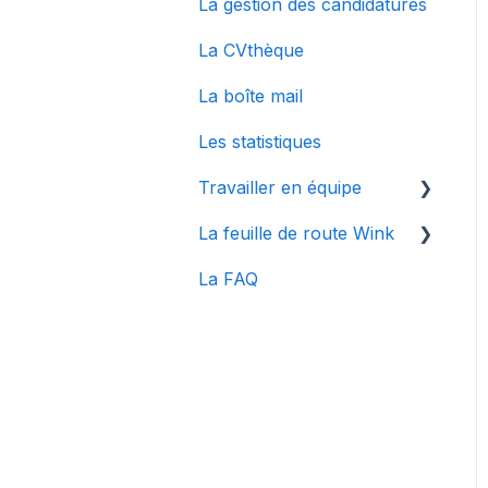
La gestion des candidatures
d'emplois à Wink
La CVthèque
La boîte mail
Les statistiques
Travailler en équipe
La feuille de route Wink
Gestion des utilisateurs
La FAQ
Collaborer en équipe
Articles spécifiques à
une mise à jour
Centre de notifications