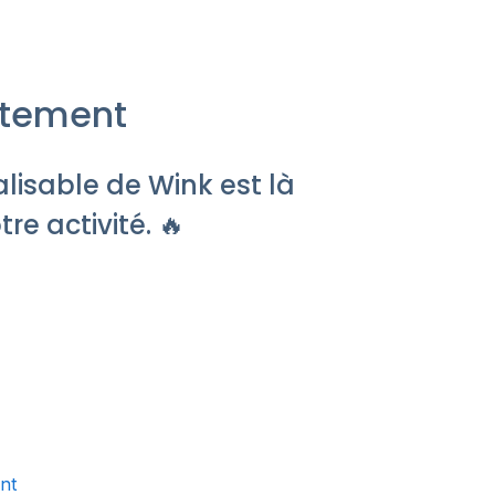
rutement
alisable de Wink est là
e activité. 🔥
ant