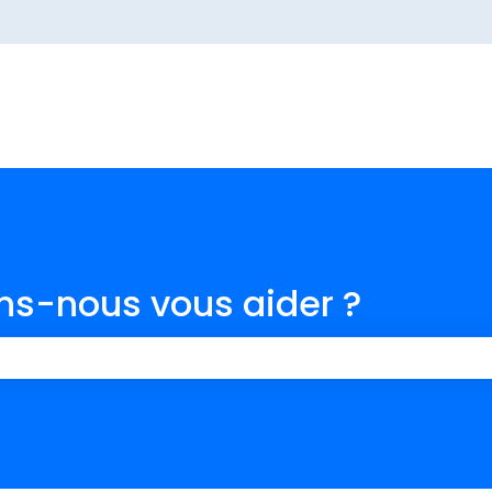
ur les traductions
-nous vous aider ?
champ de recherche est vide.