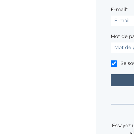
E-mail*
Mot de p
Se so
Essayez 
v