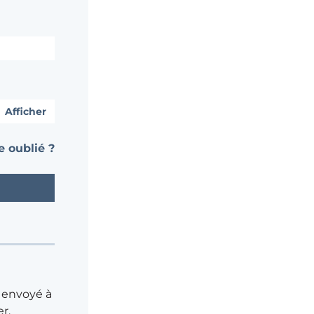
Afficher
 oublié ?
 envoyé à
r.