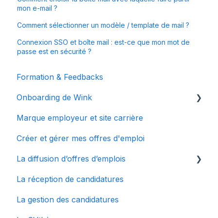
mon e-mail ?
Comment sélectionner un modèle / template de mail ?
Connexion SSO et boîte mail : est-ce que mon mot de
passe est en sécurité ?
Formation & Feedbacks
Onboarding de Wink
Marque employeur et site carrière
Bienvenue chez Wink
Créer et gérer mes offres d'emploi
Mes premiers pas
La diffusion d’offres d’emplois
Configurer mon compte
La réception de candidatures
Le dashboard
La multidiffusion
La gestion des candidatures
Connecter des sites d'emplois à Wink