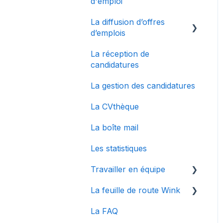
d'emploi
La diffusion d’offres
d’emplois
La réception de
La multidiffusion
candidatures
Connecter des sites
La gestion des candidatures
d'emplois à Wink
La CVthèque
La boîte mail
Les statistiques
Travailler en équipe
La feuille de route Wink
Gestion des utilisateurs
La FAQ
Collaborer en équipe
Articles spécifiques à
une mise à jour