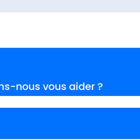
ur les traductions
-nous vous aider ?
champ de recherche est vide.