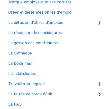
Marque employeur et site carrière
Bienvenue chez Wink
Créer et gérer mes offres d'emploi
Mes premiers pas
La diffusion d’offres d’emplois
Configurer mon compte
La réception de candidatures
Le dashboard
La multidiffusion
La gestion des candidatures
Connecter des sites d'emplois à Wink
La CVthèque
La boîte mail
Les statistiques
Travailler en équipe
La feuille de route Wink
Gestion des utilisateurs
La FAQ
Collaborer en équipe
Articles spécifiques à une mise à jour