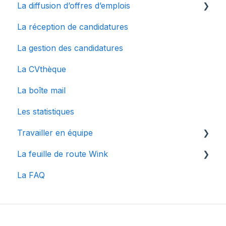
La diffusion d’offres d’emplois
Configurer mon compte
La réception de candidatures
Le dashboard
La multidiffusion
La gestion des candidatures
Connecter des sites d'emplois à Wink
La CVthèque
La boîte mail
Les statistiques
Travailler en équipe
La feuille de route Wink
Gestion des utilisateurs
La FAQ
Collaborer en équipe
Articles spécifiques à une mise à jour
Centre de notifications