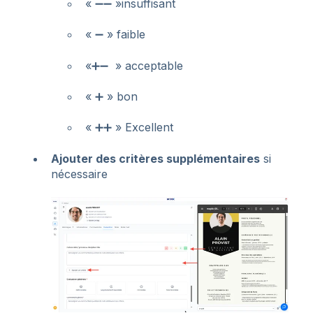
« ➖➖ »insuffisant
« ➖ » faible
«➕➖ » acceptable
« ➕ » bon
« ➕➕ » Excellent
Ajouter des critères supplémentaires
si
nécessaire