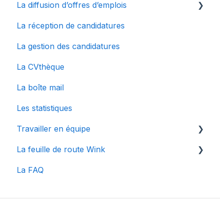
La diffusion d’offres d’emplois
Configurer mon compte
La réception de candidatures
Le dashboard
La multidiffusion
La gestion des candidatures
Connecter des sites d'emplois à Wink
La CVthèque
La boîte mail
Les statistiques
Travailler en équipe
La feuille de route Wink
Gestion des utilisateurs
La FAQ
Collaborer en équipe
Articles spécifiques à une mise à jour
Centre de notifications