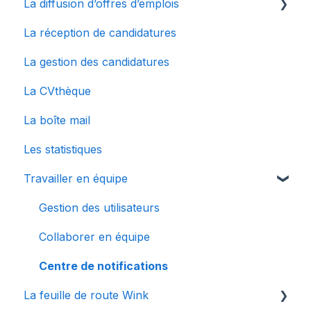
La diffusion d’offres d’emplois
Configurer mon compte
La réception de candidatures
Le dashboard
La multidiffusion
La gestion des candidatures
Connecter des sites d'emplois à Wink
La CVthèque
La boîte mail
Les statistiques
Travailler en équipe
Gestion des utilisateurs
Collaborer en équipe
Centre de notifications
La feuille de route Wink