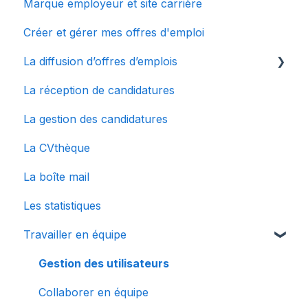
Marque employeur et site carrière
Bienvenue chez Wink
Créer et gérer mes offres d'emploi
Mes premiers pas
La diffusion d’offres d’emplois
Configurer mon compte
La réception de candidatures
Le dashboard
La multidiffusion
La gestion des candidatures
Connecter des sites d'emplois à Wink
La CVthèque
La boîte mail
Les statistiques
Travailler en équipe
Gestion des utilisateurs
Collaborer en équipe